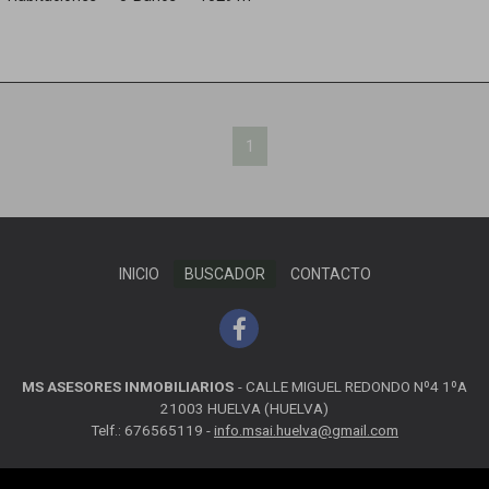
1
INICIO
BUSCADOR
CONTACTO
MS ASESORES INMOBILIARIOS
-
CALLE MIGUEL REDONDO Nº4 1ºA
21003 HUELVA (HUELVA)
Telf.: 676565119 -
info.msai.huelva@gmail.com
MAPA WEB
AVISO LEGAL
POLÍTICA DE COOKIES