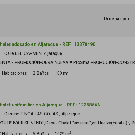
Ordenar por:
halet adosado en Aljaraque - REF.: 13370490
Calle DEL CARMEN, Aljaraque
om
ENTA / PROMOCIÓN-OBRA NUEVA!!! Próxima PROMOCIÓN-CONSTRUCCIÓ
2
4
Habitaciones
2
Baños
100 m
halet unifamiliar en Aljaraque - REF.: 12358566
Camino FINCA LAS COJAS , Aljaraque
om
XCLUSIVA!!! SE VENDE,Casa- Chalet "sin igual",en Huelva(capital) y Prov
2
7
Habitaciones
5
Baños
1029 m